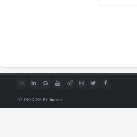
DESIGNE BY:
basema