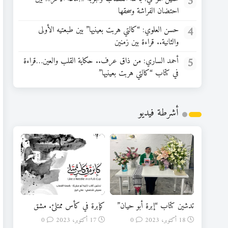
3
احتضان الفراشة وسحقها
4
حسن العلوي: “كالتي هربت بعينيها” بين طبعتيه الأولى
والثانية.. قراءة بين زمنين
5
أحمد الساري: من ذاق عرف.. حكاية القلب والعين…قراءة
في كتاب “كالتي هربت بعينيها”
أشرطة فيديو
تدشين كتاب “إبرة أبو حيان”
كإبرة في كأس ممتلئ. مشق
18 أكتوبر، 2023
0
17 أكتوبر، 2023
0