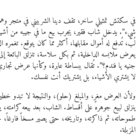
في سكتش تمثيلي ساخر، تقف دينا الشربيني في متجر وهمي
شيء”. يدخل شاب فقير، يجرب بيع ما في جيبه من أشياء ت
لُبّ، تُدفع له أموال مقابلها، أكثر مما كان يتوقع. تغمره
يعرض ملابسه الداخلية، ثم بكل سلاسة، تنزلق البائعة إل
جنيه يا فندم؟”. تُقال ببساطة عابرة، وكأنها عرض تجاري 
لا يشتري الأشياء، بل يشتريك أنت نفسك.
ولأن العرض مغرٍ، والمبلغ (حلو)، والنتيجة لا تبدو خطير
ينزلق لبيع جوهره على أقساط. الشاب، بعد بيعه كرامته، يك
طموحاته، ثم ذاكرته، وتاريخه، حتى يصير مسخاً فارغاً، ح
المزبلة.