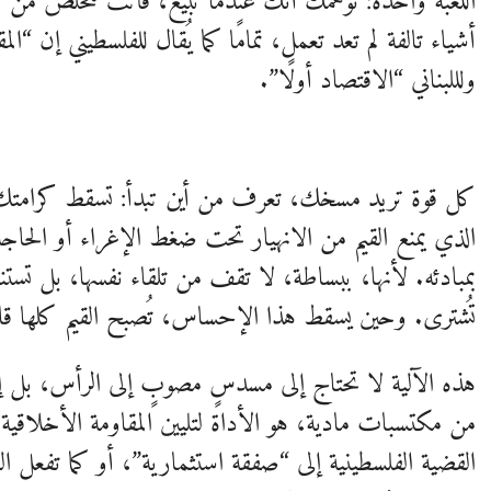
اللعبة واحدة: توهمك أنك عندما تبيع، فأنت تتخلّص من أش
أشياء تالفة لم تعد تعمل، تمامًا كما يُقال للفلسطيني إن 
ولللبناني “الاقتصاد أولًا”.
كل قوة تريد مسخك، تعرف من أين تبدأ: تسقط كرامتك 
الذي يمنع القيم من الانهيار تحت ضغط الإغراء أو الحاجة
بمبادئه. لأنها، ببساطة، لا تقف من تلقاء نفسها، بل تست
تُشترى. وحين يسقط هذا الإحساس، تُصبح القيم كلها قاب
هذه الآلية لا تحتاج إلى مسدسٍ مصوبٍ إلى الرأس، بل إلى 
من مكتسبات مادية، هو الأداة لتليين المقاومة الأخلاقية،
القضية الفلسطينية إلى “صفقة استثمارية”، أو كما تفعل ال