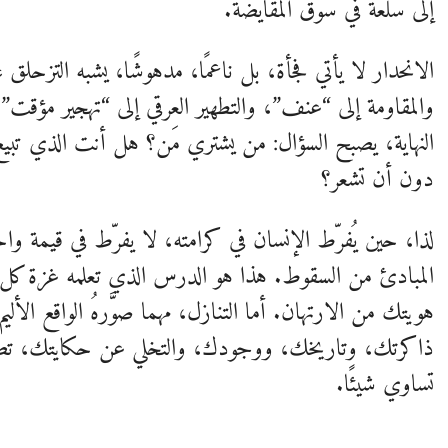
إلى سلعة في سوق المقايضة.
الانحدار لا يأتي فجأة، بل ناعمًا، مدهوشًا، يشبه التزحلق
والمقاومة إلى “عنف”، والتطهير العرقي إلى “تهجير مؤقت
النهاية، يصبح السؤال: من يشتري مَن؟ هل أنت الذي تبيع،
دون أن تشعر؟
لذا، حين يُفرّط الإنسان في كرامته، لا يفرّط في قيمة واح
المبادئ من السقوط. هذا هو الدرس الذي تعلمه غزة كل ي
هويتك من الارتهان. أما التنازل، مهما صوَّرهُ الواقع الأليم
ذاكرتك، وتاريخك، ووجودك، والتخلي عن حكايتك، تصي
تساوي شيئًا.