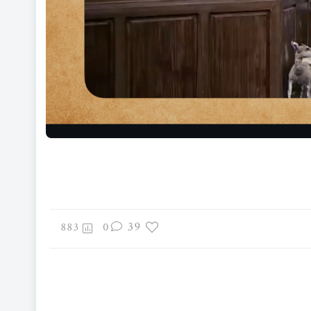
39
883
0