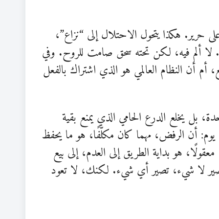
 على حرير. هكذا يتحول الاحتلال إلى “نزاع”،
”. لا ألم فيه، لكن تحته سحق صامت للروح. وفي
 أم أن النظام العالمي هو الذي اشتراك بالفعل
دة، بل يخلع الدرع الحامي الذي يمنع بقية
وم: أن الرفض، مهما كان مكلّفًا، هو ما يحفظ
 معقولًا، هو بداية الطريق إلى العدم، إلى بيع
ر لا شيء، تصير أي شيء. لكنك، لا تعود