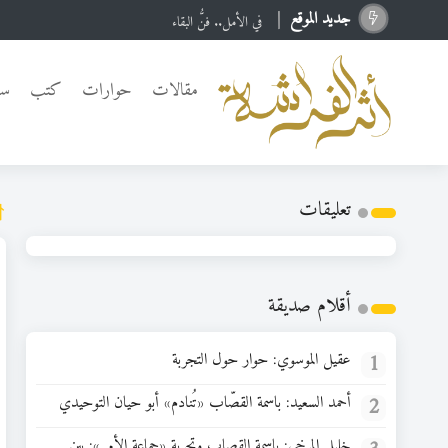
جدید الموقع
في الأمل.. فنُّ البقاء
مقالات
حوارات
كتب
سي
تعلیقات
أقلام صديقة
1
عقيل الموسوي: حوار حول التجربة
2
أحمد السعيد: باسمة القصّاب «تُنادم» أبو حيان التوحيدي
خليل المرخي: باسمة القصاب وتجربة «جماعة الأمر»: بين