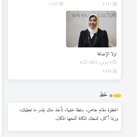
1,155
1,111
لولا الإضافة
5 مارس، 2022
0
1,235
لحظ
الحظوة مقام خاص، سلطة خفية، تأخذ منك بقدر ما تعطيك،
وربما أكثر، تمنحك المكانة لتمنحها المكان.