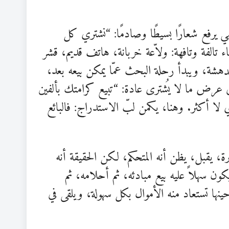
 يرفع شعارًا بسيطًا وصادمًا: “نشتري كل
الفة وتافهة: ولاّعة خربانة، هاتف قديم، قشر
 الدهشة، ويبدأ رحلة البحث عمّا يمكن بيعه بعد،
ى عرض ما لا يُشترى عادة: “تبيع كرامتك بألفين
لا أكثر. وهنا، يكمن لبّ الاستدراج: فالبائع
ة، يقبل، يظن أنه المتحكم، لكن الحقيقة أنه
ون سهلاً عليه بيع مبادئه، ثم أحلامه، ثم
ينها تستعاد منه الأموال بكل سهولة، ويلقى في