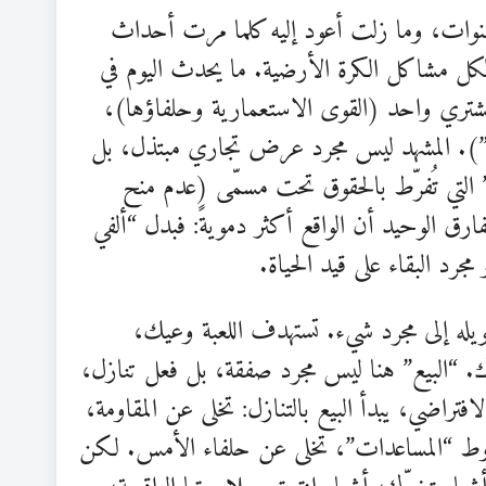
سنوات، وما زلت أعود إليه كلما مرت أحداث
 لكل مشاكل الكرة الأرضية. ما يحدث اليوم في
المشتري واحد (القوى الاستعمارية وحلفاؤها)،
ات”). المشهد ليس مجرد عرض تجاري مبتذل، بل
” التي تُفرّط بالحقوق تحت مسمّى (عدم منح
رق الوحيد أن الواقع أكثر دمويةً: فبدل “ألفي
رد البقاء على قيد الحياة.
يله إلى مجرد شيء. تستهدف اللعبة وعيك،
. “البيع” هنا ليس مجرد صفقة، بل فعل تنازل،
فتراضي، يبدأ البيع بالتنازل: تخلى عن المقاومة،
ط “المساعدات”، تخلى عن حلفاء الأمس. لكن