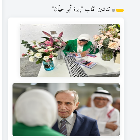
تدشين كتاب “إبرة أبو حيّان”