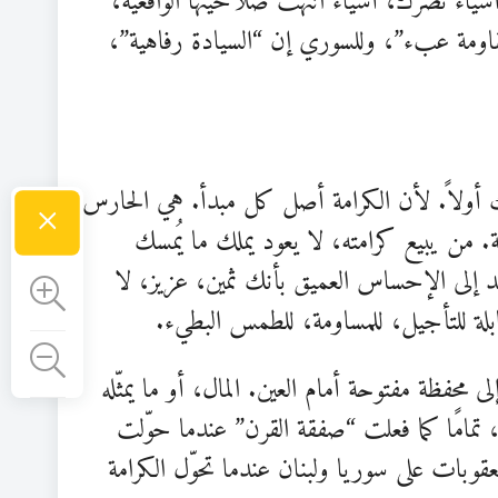
ياء تضرّك، أشياء انتهت صلاحيتها الواقعية،
“المقاومة عبء”، وللسوري إن “السيادة رفاهية”،
×
أولاً. لأن الكرامة أصل كل مبدأ. هي الحارس
. من يبيع كرامته، لا يعود يملك ما يُمسك
ند إلى الإحساس العميق بأنك ثمين، عزيز، لا
لة للتأجيل، للمساومة، للطمس البطيء.
محفظة مفتوحة أمام العين. المال، أو ما يمثّله
 تمامًا كما فعلت “صفقة القرن” عندما حوّلت
عقوبات على سوريا ولبنان عندما تحوّل الكرامة