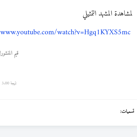
لمشاهدة المشهد التمثيلي
//www.youtube.com/watch?v=Hgq1KYXS5mc
قيم المنشور!
نتيجة 3.00
تسميات: