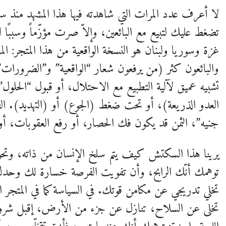
لا أعرف عدد المرات التي شاهدته فيها هذا المشهد منذ 
تضغط عليك لتبيع مع البائعين، وإلاّ صرت مؤزّماً وسببًا
غزة وسوريا ولبنان هو النسخة الواقعية من هذا المتجر: 
والبائعون كثر (من يرفعون شعار “الواقعية” و”الضرور
تشبيه عميق لآلية التطبيع مع الاحتلال، أو قبول “الحلول
العدو الذريعة)، أو تحت ضغط (الجوع) أو (التهديد). الفا
جنيه”، الثمن قد يكون فك الحصار، أو رفع العقوبات، أو مج
يرينا هذا السكتش كيف يتم سلخ الإنسان من ذاته، وتحو
توهمك أنّك الرابح، وأن تفويت الفرصة خسارة لك وحدك
تخلي تدريجي عن مكامن قوتك. في السياسة كما في المتجر الا
تخلى عن السلاح، تنازل عن جزء من الأرض، إقبل شرو