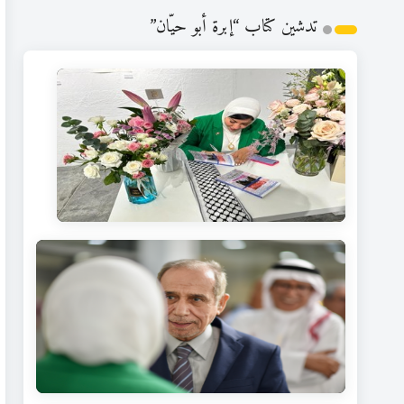
تدشين كتاب “إبرة أبو حيّان”