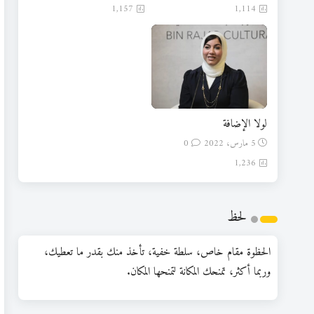
1,157
1,114
لولا الإضافة
5 مارس، 2022
0
1,236
لحظ
الحظوة مقام خاص، سلطة خفية، تأخذ منك بقدر ما تعطيك،
وربما أكثر، تمنحك المكانة لتمنحها المكان.