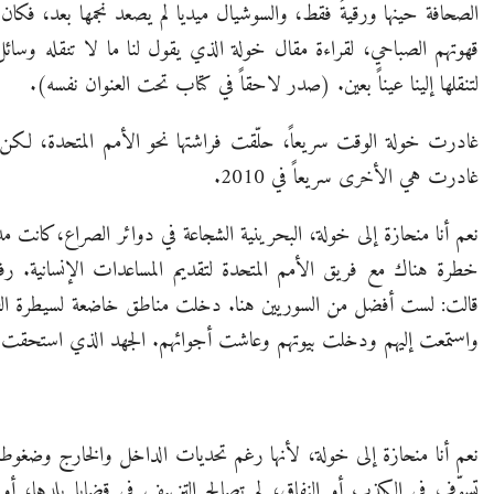
الصحافة حينها ورقيةً فقط، والسوشيال ميديا لم يصعد نجمها بعد، فكا
قهوتهم الصباحي، لقراءة مقال خولة الذي يقول لنا ما لا تنقله وس
لتنقلها إلينا عيناً بعين. (صدر لاحقاً في كتاب تحت العنوان نفسه).
غادرت خولة الوقت سريعاً، حلّقت فراشتها نحو الأمم المتحدة، لكن 
غادرت هي الأخرى سريعاً في 2010.
نعم أنا منحازة إلى خولة، البحرينية الشجاعة في دوائر الصراع،كانت 
خطرة هناك مع فريق الأمم المتحدة لتقديم المساعدات الإنسانية. رف
قالت: لست أفضل من السوريين هنا. دخلت مناطق خاضعة لسيطرة القوا
واستمعت إليهم ودخلت بيوتهم وعاشت أجوائهم. الجهد الذي استحقت عليه جا
نعم أنا منحازة إلى خولة، لأنها رغم تحديات الداخل والخارج وضغوطاتهم
تسوّف في الكذب أو النفاق، لم تصالح التزييف في قضايا بلدها، أو قض