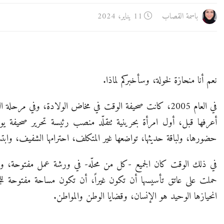
باسمة القصاب
11 يناير، 2024
نعم أنا منحازة لخولة، وسأخبركم لماذا.
في العام 2005، كانت صحيفة الوقت في مخاض الولادة، وفي مر
أعرفها قبل، أول امرأة بحرينية تتقلّد منصب رئيسة تحرير صحيفة يوم
حضورها، ولباقة حديثها، تواضعها غير المتكلف، احترامها الشفيف، وابتس
في ذلك الوقت كان الجميع -كل من محلّه- في ورشة عمل مفتوحة، وعص
حملت على عاتق تأسيسها أن تكون غيراً، أن تكون مساحة مفتوحة 
انحيازها الوحيد هو الإنسان، وقضايا الوطن والمواطن.