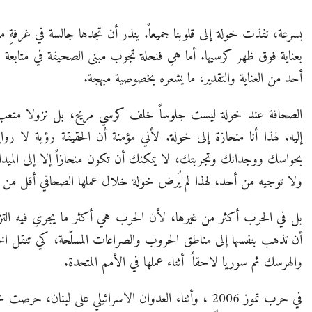
بسرعة، نفذت خولة إلى قلوبنا جميعاً. ينذر أن تجدها جالسة في غرفةِ
بعناية فوق ظهر كرسيها. أما هي فنحلة تجوب مبنى الصحيفة في متاب
أحد من العناية والتقدير، ما يشعره بخصوصية مبهجة.
الصحافة عند خولة ليست جلوساً خلف كرسي مريح، بل نزولا متعب إ
إليه. لهذا أنا منحازة إلى خولة. لأني مؤمنة أن الحقيقة رؤية لا 
بحواسك ووجدانك وتجربتك، لا يمكنك أن تكون منحازاً إلا إلى المي
ولا توجيه من أحد، لهذا لم يُرض خولة خلال عملها الصحافي أقل من 
بل في الحرب أكثر من غيرها، لأن الحرب هي أكثر ما يجري فيه التز
أن تذهب بنفسها إلى مناطق الحروب والصراعات المسلّحة، كي تنقل الخ
والهرسك ثم سوريا لاحقاً أثناء عملها في الأمم المتحدة.
في حرب تموز 2006 ، وأثناء العدوان الاسرائيلي على لبن