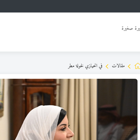
رة صغيرة
مقالات
في انحيازي لخولة مطر