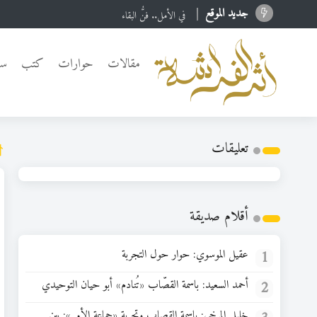
جدید الموقع
البحرين… تجويع الكتاب مستمر
مقالات
حوارات
كتب
سي
تعلیقات
أقلام صديقة
1
عقيل الموسوي: حوار حول التجربة
2
أحمد السعيد: باسمة القصّاب «تُنادم» أبو حيان التوحيدي
خليل المرخي: باسمة القصاب وتجربة «جماعة الأمر»: بين