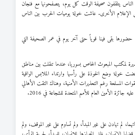
ن الناس يتلقفون صحيفة الوقت كل يوم، يتصفحونها مع فنجان
ائل الإعلام الأخرى. عاشت خولة يوميات الحرب بين الناس
حضورها بقى فينا قوياً حتى آخر يوم في عمر الصحيفة التي
مديرة لمكتب المبعوث الخاص بسوريا، عندما تنقلت بين مناطق
ضت خولة وضع الخوذة على رأسها وارتداء الملابس الواقية
ت المسلحة رغم التحذيرات الأمنية، وهناك التقت الأهالي
ئزة الأمين العام للأمم المتحدة للشجاعة في 2016.
ا، لم تهادن على غير المبدأ، ولم تساوم على غير الموقف، ولم
ايا الإنسان، ظل انحيازها للإنسان، للمبدأ، لحرية الرأي،