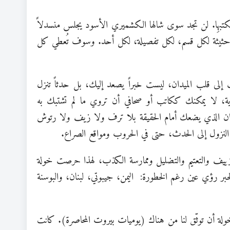
 مكتبهِا. لن تجد سوى شالها الكشميري الأسود يجلس منسدلاً
عة حثيثة لكل قسم، لكل تفصيلة، لكل أحد. وسوف تُعطي كل
لى قلب الميدان، ليست خبراً يصعد إليك، بل حدثاً تنزل
رواية، لا يمكنك ككاتب أو صحافي أن تروي ما لم تشتبك به
دان الذي يضعك أمام الحقيقة بلا ترف ولا زيف ولا رتوش
النزول إلى الحدث، حتى في الحروب ومواقع الصراع.
ييف والتعتيم والتضليل وممارسة الكذب، لهذا حرصت خولة
بر رؤي عين رغم الخطورة: اليمن، جيبوتي، لبنان، والبوسنة
ان، حرصت خولة أن توثّق لنا من هناك (يوميات بيروت المحاصرة). كانت