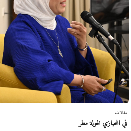
مقالات
في انحيازي لخولة مطر