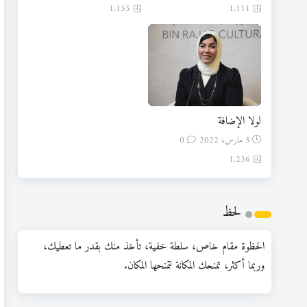
1,155
1,111
لولا الإضافة
5 مارس، 2022
0
1,236
لحظ
الحظوة مقام خاص، سلطة خفية، تأخذ منك بقدر ما تعطيك،
وربما أكثر، تمنحك المكانة لتمنحها المكان.