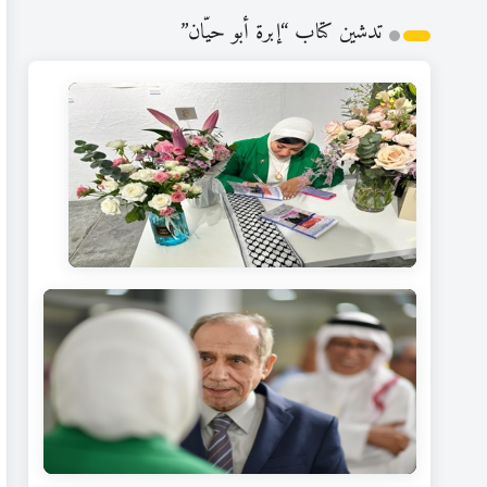
تدشين كتاب “إبرة أبو حيّان”