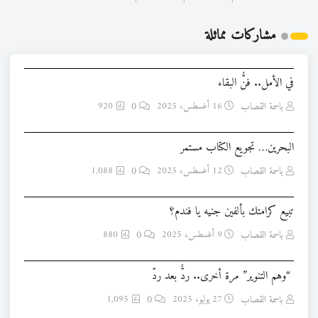
مشاركات مماثلة
في الأمل.. فنُّ البقاء
باسمة القصاب
16 أغسطس، 2025
0
920
البحرين… تجويع الكتاب مستمر
باسمة القصاب
12 أغسطس، 2025
0
1,088
تبيع كرامتك بألفين جنيه يا فندم؟
باسمة القصاب
9 أغسطس، 2025
0
880
“وهم التنوير” مرة أخرى.. ردٌّ بعد ردّ
باسمة القصاب
27 يوليو، 2025
0
1,095