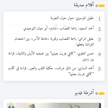
أقلام صديقة
1
عقيل الموسوي: حوار حول التجربة
2
أحمد السعيد: باسمة القصّاب «تُنادم» أبو حيان التوحيدي
3
خليل المرخي: باسمة القصاب وتجربة «جماعة الأمر»: بين احتضان
الفراشة وسحقها
4
حسن العلوي: “كالتي هربت بعينيها” بين طبعتيه الأولى والثانية.. قراءة
بين زمنين
5
أحمد الساري: من ذاق عرف.. حكاية القلب والعين…قراءة في كتاب
“كالتي هربت بعينيها”
أشرطة فيديو