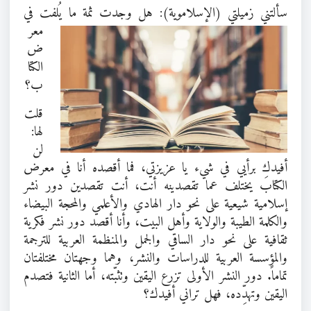
سألتني زميلتي (الإسلامو
ية): هل وجدت ثمة ما يُلفت في
معر
ض
الكتا
ب؟
قلت
لها:
لن
أفيدكِ برأيي في شيء يا عزيزتي، فما أقصده أنا في معرض
الكتاب يختلف عما تقصدينه أنت، أنت تقصدين دور نشر
إسلامية شيعية على نحو دار الهادي والأعلمي والمحجة البيضاء
والكلمة الطيبة والولاية وأهل البيت، وأنا أقصد دور نشر فكرية
ثقافية على نحو دار الساقي والجمل والمنظمة العربية للترجمة
والمؤسسة العربية للدراسات والنشر، وهما وجهتان مختلفتان
تماماً. دور النشر الأولى تزرع اليقين وتثبّته، أما الثانية فتصدم
اليقين وتهدِّده، فهل تراني أفيدك؟