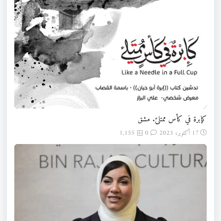
كإبرة في كأس ممتلئ. مشق
17 أكتوبر، 2023
0
1,155