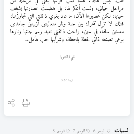
قلت: ليس هكذا، هذه كتب قرأتها بكلّي في مرحلة من
مراحل حياتي، ولست أتنكر لها، بل هضمت عصارتها بشغف
حينها، لكن عصيرها الآن، ما عاد يغوي ذائقتي التي تجاوزَتها،
فتلك لا تزال تتحرك بين جنة ونار متعاليتين أزليتين جامدتين
معدتين سلفاً، في حين، راحت ذائقتي تعيد رسم جنتها ونارها
بوعي تصنعه ذاتي لحظة بلحظة، وشرابها حب هامل..
قيم المنشور!
نتيجة 3.50
تسميات:
الوسم 6
الوسم 7
الوسم 8