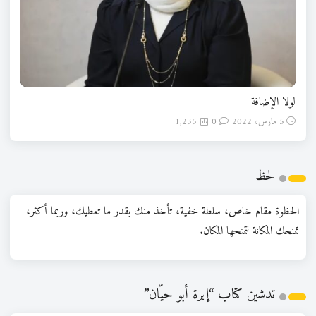
لولا الإضافة
5 مارس، 2022
0
1,235
لحظ
الحظوة مقام خاص، سلطة خفية، تأخذ منك بقدر ما تعطيك، وربما أكثر،
تمنحك المكانة لتمنحها المكان.
تدشين كتاب “إبرة أبو حيّان”