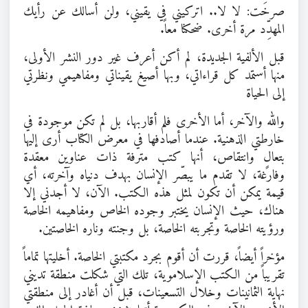
صرخَت: لا لا.. اتركيني في يقيني، ولن أسالك عن رأيك
المهدِّد مرة أخرى. ضحكنا معاً.
قبل الألفية الجديدة، لم أكن أعرف غير دور النشر الأولى،
منها أستمد كل قراءاتي، وبها أصيغ يقيناتي ومفاهيمي ونظرتي
إلى الحياة
والله والآخر، أما الأخرى فلم أقاربها، بل لم تكن موجودة في
خارطتي الذهنية. عندما أصادفها في معرض الكتاب أرى إليها
بتعالٍ وانتقاص، أنها كتب مترفة ذات عناوين معقدة
وفارغة، لا تقدم ما يبصّر الإنسان بهدف دنياه وآخرته، أي
قيمة يمكن أن تكون لمثل هذه الكتب. الآن، لا أجدني إلا
هناك، حيث الإنسان يختبر وجوده الخاص ومفاهيمه الخاصة
ورؤيته الخاصة وتجربته الخاصة، بل وجنته وناره الخاصتين.
مؤخراً أيضاً، قررت أن أقوم بجرد مكتبتي الخاصة. أخليتها تماماً
تقريباً من الكتب الإسلاموية، تلك التي شكلت منطقة تديني
نهاية الثمانينات وخلال التسعينات، قبل أن أغادر إلى منطقتي