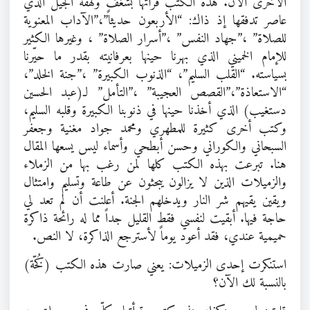
الأخرى الآن. هذه الكتب قرأتها بشغف ولهفة الجيل الذي
عاصر تدفقها إذ ذاك: “الأربعون حديثاً”،”الآداب المعنوية
للصلاة” ،”جهاد النفس” ،”أسرار الصلاة” ، وغيرها الكثير
للإمام الخميني الذي بهرنا حينها بعرفانيته بقدر ما حيّرنا
بسياسته. “القلب السليم”، “الذنوب الكبيرة” ،”جنة الخلد”،
“الاستعاذة”،”القصص العجيبة” ،”التأمل” لـ(عبد الحسين
دستغيب) الذي أخذنا حينها في ذنوبنا الكبيرة وقلبه السليم،
وكتب أخرى كثيرة للمطهري ومحمد جواد مغنية وجعفر
السبحاني والكوراني وحسن أبطحي وأسماء ليس يسعها المقال
هنا. تبرعت بهذه الكتب كلها لمن رغب بها من الزملاء
والزميلات الذين لا يزالون يبحثون عن طاعة وتسليم وامتثال
ويقين يقيهم شر النار ويدخلهم الجنة. أعلنت أن لم تعد لي
حاجة فيها. أبقيت لنفسي فقط القليل جداً مما له رائحة ذاكرة
حميمية عندي، فقد أعود يوماً لأسترجع الذاكرة، لا النص.
استنكرت إحدى الزميلات: يعني صارت هذه الكتب (كُخّة)
بالنسبة لك الآن؟